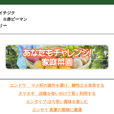
イチジク
 ☆赤ピーマン
リー
エンドウ マメ科の連作を避け、酸性土を改良する
タマネギ 品種を使い分けて長く利用する
エンダイブ ほろ苦い風味を楽しむ
エンサイ 真夏の葉物に最適