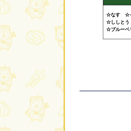
☆なす ☆
☆ししとう
☆ブルーベ